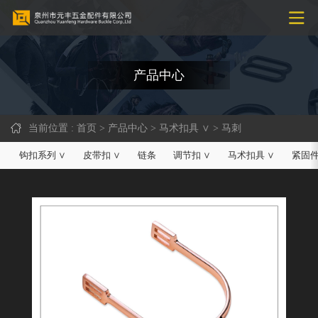
产品中心
当前位置 : 首页 > 产品中心 > 马术扣具 ∨ > 马刺
钩扣系列 ∨
皮带扣 ∨
链条
调节扣 ∨
马术扣具 ∨
紧固件